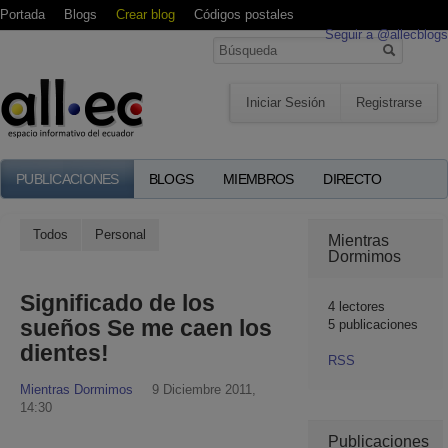
Portada
Blogs
Crear blog
Códigos postales
Seguir a @allecblogs
Iniciar Sesión
Registrarse
PUBLICACIONES
BLOGS
MIEMBROS
DIRECTO
Todos
Personal
Mientras
Dormimos
Significado de los
4
lectores
sueños Se me caen los
5 publicaciones
dientes!
RSS
Mientras Dormimos
9 Diciembre 2011,
14:30
Publicaciones