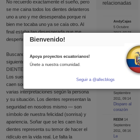
No recuerdo exactamente el sueño, pero
relacionadas
se me caina todos los dientes delanteros
uno a uno y me desesperaba porque ni
AndyCajas
bien me tocaba uno ya se caía otro. Al
5 Octubre
final estaba tan desesperada que me
2012, 07:23
Significado
Bienvenido!
desperte del susto.
de los
Sueños -
Buscando en internet encontre el
Volar en
Apoya proyectos ecuatorianos!
Avión
siguiente significado:
Únete a nuestra comunidad.
Viajando
DIENTES SE CAEN
de prisa
Los sueños en los que sus dientes se
Seguir a @allecblogs
pachamama
caen son muy frecuentes y existen
16
varias interpretaciones según la persona
Septiembre
y su situación. Los dientes representan la
2011, 09:14
Disparo al
seguridad en nosotros mismo — son
corazón
símbolo de nuestra felicidad (sonrisa) y
REEM
14
apariencia. Soñar que se les caen los
Septiembre
dientes representa su temor de hacer el
2011, 08:16
Le
ridículo en la vida real. Le falta la